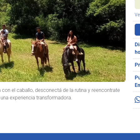
Ve
Di
ho
P
Pu
E
 con el caballo, desconectá de la rutina y reencontrate
 una experiencia transformadora.