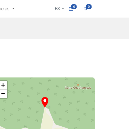
0
0
ncias
ES
+
−