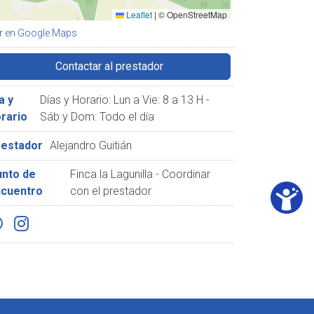
Leaflet
|
© OpenStreetMap
r en Google Maps
Contactar al prestador
a y
Días y Horario: Lun a Vie: 8 a 13 H -
rario
Sáb y Dom: Todo el día
restador
Alejandro Guitián
nto de
Finca la Lagunilla - Coordinar
ncuentro
con el prestador