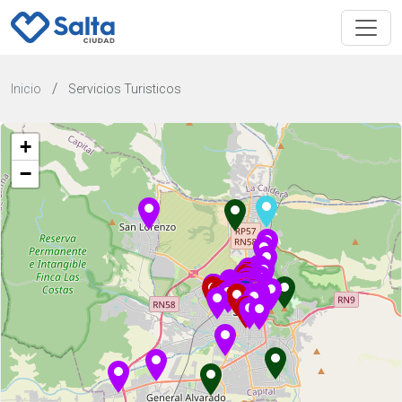
/
Inicio
Servicios Turisticos
+
−