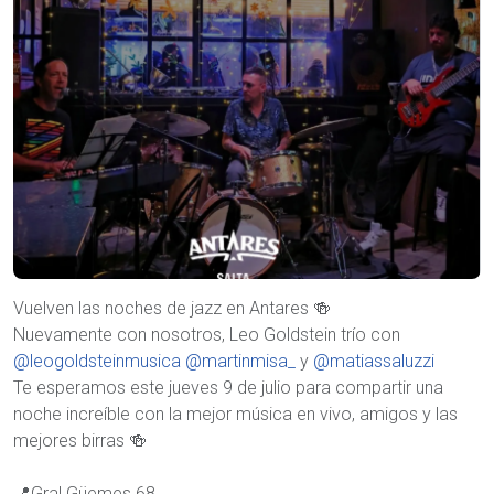
Vuelven las noches de jazz en Antares 🍻
Nuevamente con nosotros, Leo Goldstein trío con
@leogoldsteinmusica
@martinmisa_
y
@matiassaluzzi
Te esperamos este jueves 9 de julio para compartir una
noche increíble con la mejor música en vivo, amigos y las
mejores birras 🍻
📍Gral Güemes 68