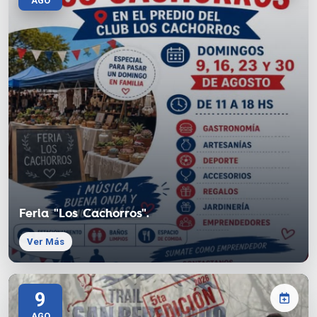
AGO
Feria "Los Cachorros".
Ver Más
9
AGO