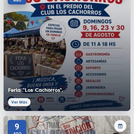
AGO
Feria "Los Cachorros".
Ver Más
9
AGO