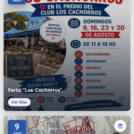
AGO
Feria "Los Cachorros".
Ver Más
9
AGO